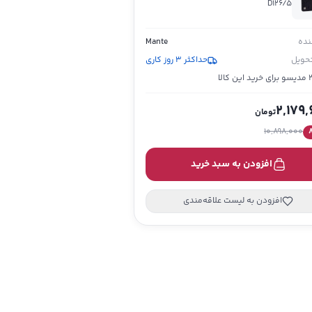
D126/5
ده
Mante
تحویل
حداکثر 3 روز کاری
این کالا
2,179
تومان
10,898,000
افزودن به سبد خرید
افزودن به لیست علاقه‌مندی