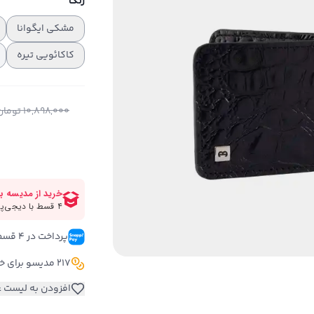
رنگ
مشکی ایگوانا
کاکائویی تیره
10,898,000
تومان
پرداخت در ۴ قسط 
217 مدیسو برای خرید این کالا
افزودن به لیست ع