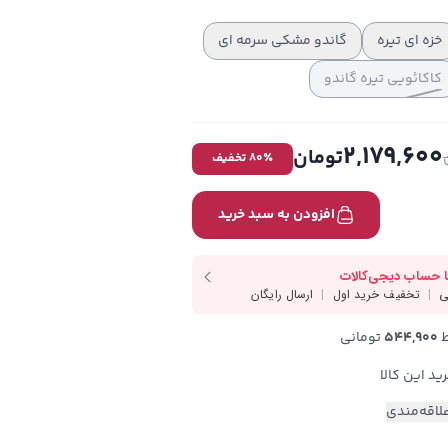
خزه ای تیره
گاندو مشکی سرمه ای
کاکائویی تیره گاندو
2,179,600
تومان
٪ تخفیف
80
افزودن به سبد خرید
544,900
 تومانی
لاقه‌مندی