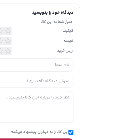
دیدگاه خود را بنویسید
تولید شده در
ایران
امتیاز شما به این کالا
کیفیت
تاریخ انقضا
خیر
قیمت
آستر
چرم ط
ارزش خرید
وزن: 00
تعد
توضیحات تکمیلی
نگه
داشته 
و رطوب
این کالا را به دیگران پیشنهاد می‌کنم