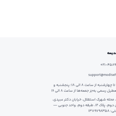
 مدیسه
021-458
support@modise
شنبه تا چهارشنبه از ساعت 8 الی 18؛ پنجشنبه و
طیل رسمی به‌جز جمعه‌ها از ساعت 8 الی 16
 محله شهرک استقلال، خیابان دکتر عبیدی،
خیابان دوم، پلاک 12، طبقه دوم، واحد جنوبی —
1389798