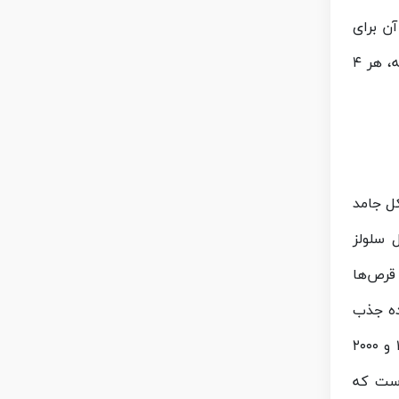
ن برای
شما چگونه است. مثلا مدل شربتی ال کارنیتین نیاز به نگهداری در یخچال دارد و زیاد مناسب حمل و نقل نیست. در ادامه، هر ۴
کل جامد
 سلولز
 قرص‌ها
ده جذب
جریان خون گردد. این فرآیند معمولاً ۱ تا ۲ ساعت زمان می‌برد. قرص‌های ال کارنیتین در دوزهای مختلفی مانند ۵۰۰، ۱۰۰۰ و ۲۰۰۰
ین است که