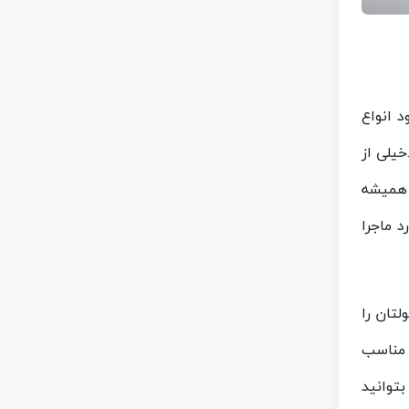
 انواع
یلی از
 همیشه
 ماجرا
تان را
 مناسب
توانید