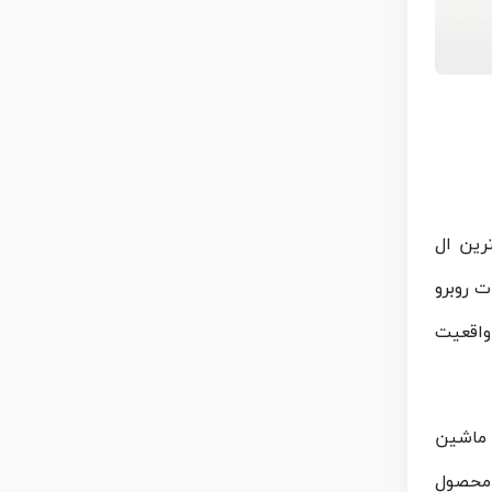
رین ال
ت روبرو
واقعیت
ا ماشین
 محصول