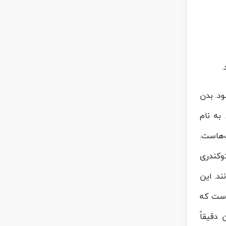
.
د. بدن
به نام
ت‌هاست.
وکندری
ند. این
ست که
دقیقاً