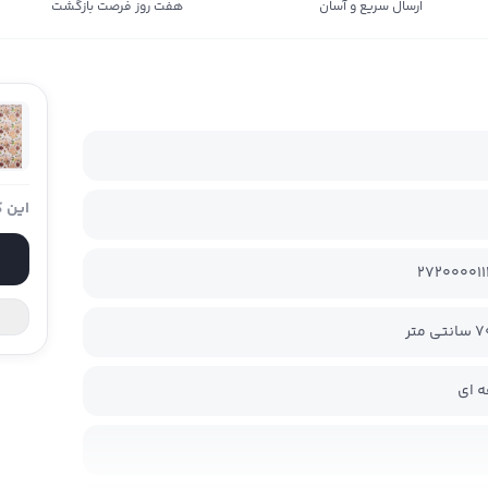
ارسال سریع و آسان
هفت روز فرصت بازگشت
این ک
27200001
 ای