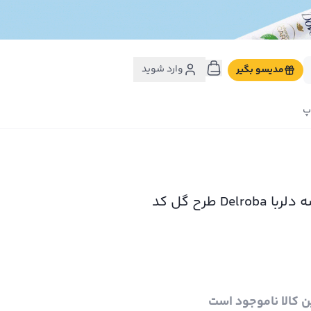
وارد شوید
مدیسو بگیر
پ
کاغذ کادو گلاسه دلربا Delroba طرح گل کد
ن کالا ناموجود است