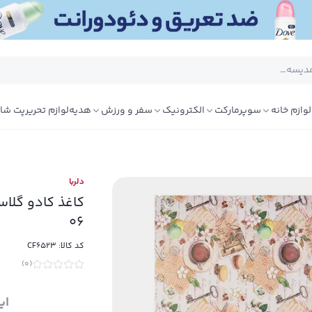
لوازم خانه
سوپرمارکت
الکترونیک
سفر و ورزش
هدیه
لوازم تحریر
پت شا
دلربا
06
کد کالا:
CF6523
)
0
(
ای