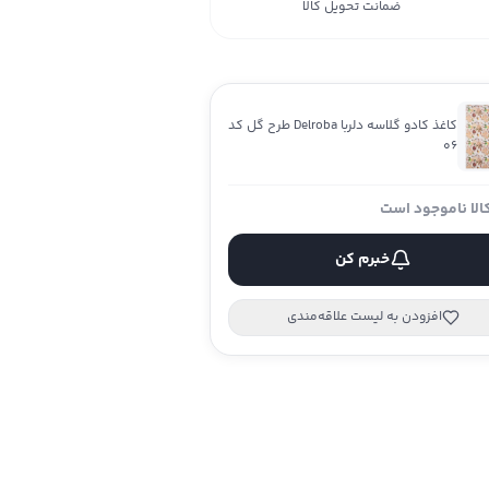
ضمانت تحویل کالا
کاغذ کادو گلاسه دلربا Delroba طرح گل کد
06
الا ناموجود است
خبرم کن
افزودن به لیست علاقه‌مندی