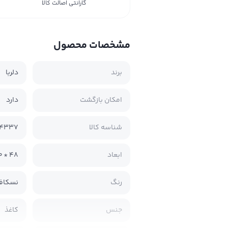
گارانتی اصالت کالا
مشخصات محصول
برند
دلربا
امکان بازگشت
دارد
شناسه کالا
14337
ابعاد
‫48 * 70 سانتی متر‬
رنگ
نسکافه
جنس
کاغذ