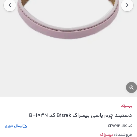
بیسراک
دستبند چرم یاسی بیسراک Bisrak کد B-103N
کد کالا:
CF9492
ارسال فوری
فروشنده:
بيسراك