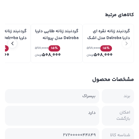
کالاهای مرتبط
گردنبند زنانه نقره ای
گردنبند زنانه طلایی دلربا
گردنبند زنانه نق
دلربا Delroba مدل اشک
Delroba مدل پروانه
دلربا 
نگین دار کد GAA
رنگی کد GAP
پروانه رنگی کد GAP
15
٪
598,000
15
٪
598,000
15
٪
,000
508,000
508,000
تومان
تومان
مشخصات محصول
برند
بیسراک
امکان
دارد
بازگشت
شناسه کالا
2720000044849