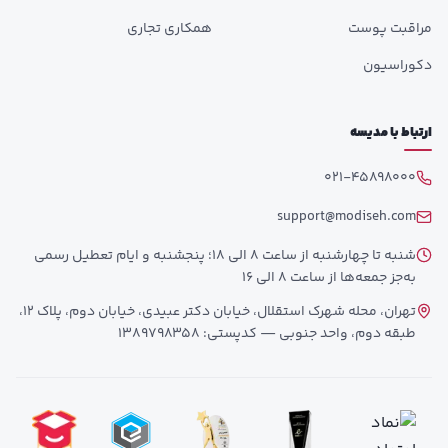
مراقبت پوست
همکاری تجاری
دکوراسیون
ارتباط با مدیسه
021-45898000
support@modiseh.com
شنبه تا چهارشنبه از ساعت 8 الی 18؛ پنجشنبه و ایام تعطیل رسمی
به‌جز جمعه‌ها از ساعت 8 الی 16
تهران، محله شهرک استقلال، خیابان دکتر عبیدی، خیابان دوم، پلاک 12،
طبقه دوم، واحد جنوبی — کدپستی: 1389798358