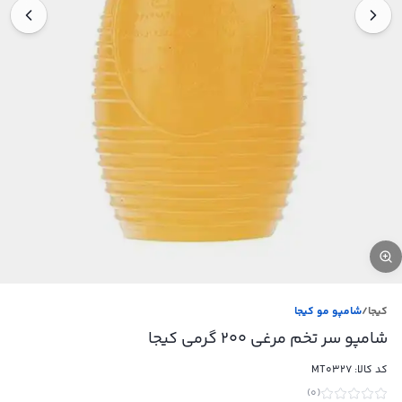
کیجا
/
شامپو مو کیجا
شامپو سر تخم مرغی 200 گرمی کیجا
کد کالا:
MT0327
)
0
(