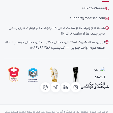
021-45898000
support@modiseh.com
شنبه تا چهارشنبه از ساعت 8 الی 18؛ پنجشنبه و ایام تعطیل رسمی
به‌جز جمعه‌ها از ساعت 8 الی 16
تهران، محله شهرک استقلال، خیابان دکتر عبیدی، خیابان دوم، پلاک 12،
طبقه دوم، واحد جنوبی — کدپستی: 1389798358
شبکه‌های اجتماعی
© تمامی حقوق متعلق به فروشگاه آنلاین مدیسه (شرکت توسعه تجارت الکترونیک