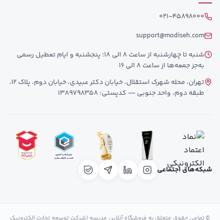
021-45898000
support@modiseh.com
شنبه تا چهارشنبه از ساعت 8 الی 18؛ پنجشنبه و ایام تعطیل رسمی
به‌جز جمعه‌ها از ساعت 8 الی 16
تهران، محله شهرک استقلال، خیابان دکتر عبیدی، خیابان دوم، پلاک 12،
طبقه دوم، واحد جنوبی — کدپستی: 1389798358
شبکه‌های اجتماعی
© تمامی حقوق متعلق به فروشگاه آنلاین مدیسه (شرکت توسعه تجارت الکترونیک