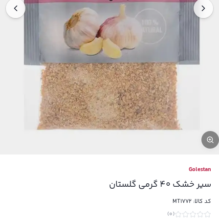
Golestan
سیر خشک 40 گرمی گلستان
کد کالا:
MT1772
)
0
(