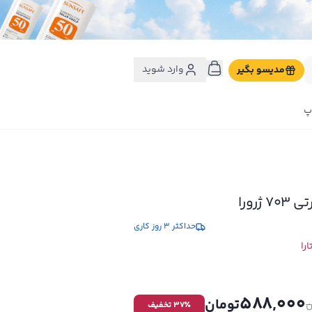
وارد شوید
مدیسو بگیر
پ
ژرورا
حداکثر 3 روز کاری
را
588,000
تومان
ن
٪ تخفیف
37