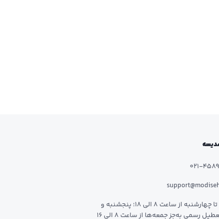
 مدیسه
021-458
support@modise
شنبه تا چهارشنبه از ساعت 8 الی 18؛ پنجشنبه و
طیل رسمی به‌جز جمعه‌ها از ساعت 8 الی 16