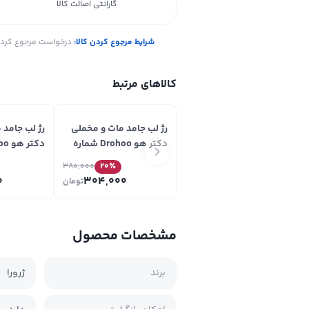
گارانتی اصالت کالا
شرایط مرجوع کردن کالا:
درخواست مرجوع کردن ک
کالاهای مرتبط
رژ لب جامد مات و مخملی
رژ لب جامد 
دکتر هو Drohoo شماره
02
01
380,000
20
٪
0
304,000
تومان
مشخصات محصول
برند
ژرورا