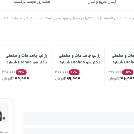
ارسال سریع و آسان
هفت روز فرصت بازگشت
الا با دلیل انصراف از خرید تنها در صورتی مورد قبول است که کالا در شرایط اولیه باشد و د
مات و مخملی
رژ لب جامد مات و مخملی
رژ لب جامد مات و مخملی
دکتر هو Drohoo شماره
دکتر هو Drohoo شماره
دکتر هو Drohoo شماره
04
03
380,000
21
٪
360,000
17
٪
360,000
15
٪
300,000
299,000
306,00
تومان
تومان
تومان
فروشن