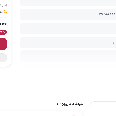
زمان 
58 مدیسو برای خرید ا
27200000
000
37
٪
ل
دیدگاه کاربران
(1)