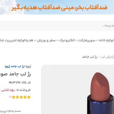
لوازم خانه
سوپرمارکت
الکترونیک
سفر و ورزش
هدیه
لوازم تحریر
پت شا
رایش لب
رژ لب جامد
ژرورا
/
رژ لب جامد ژرورا
رژ لب جامد صورتی 703 
کد کالا:
MU3797
فروشنده:
بهداشتی تا
)
1
(
938,000
توما