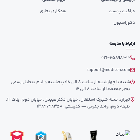
مراقبت پوست
همکاری تجاری
دکوراسیون
ارتباط با مدیسه
021-45898000
support@modiseh.com
شنبه تا چهارشنبه از ساعت 8 الی 18؛ پنجشنبه و ایام تعطیل رسمی
به‌جز جمعه‌ها از ساعت 8 الی 16
تهران، محله شهرک استقلال، خیابان دکتر عبیدی، خیابان دوم، پلاک 12،
طبقه دوم، واحد جنوبی — کدپستی: 1389798358