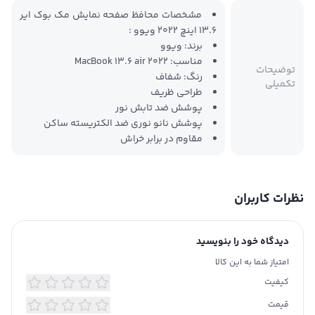
مشخصات محافظ صفحه نمایش مک بوک ایر
13.6 اینچ 2022 ویوو :
برند: ویوو
مناسب: MacBook 13.6 air 2022
توضیحات
رنگ: شفاف
تکمیلی
طراحی ظریف
پوشش ضد تابش نور
پوشش نانو نوری ضد الکتریسته ساکن
مقاوم در برابر خراش
نظرات کاربران
دیدگاه خود را بنویسید
امتیاز شما به این کالا
کیفیت
قیمت