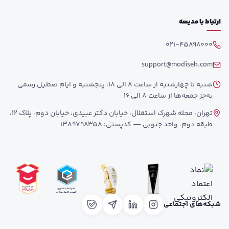
ارتباط با مدیسه
021-45898000
support@modiseh.com
شنبه تا چهارشنبه از ساعت 8 الی 18؛ پنجشنبه و ایام تعطیل رسمی
به‌جز جمعه‌ها از ساعت 8 الی 16
تهران، محله شهرک استقلال، خیابان دکتر عبیدی، خیابان دوم، پلاک 12،
طبقه دوم، واحد جنوبی — کدپستی: 1389798358
شبکه‌های اجتماعی