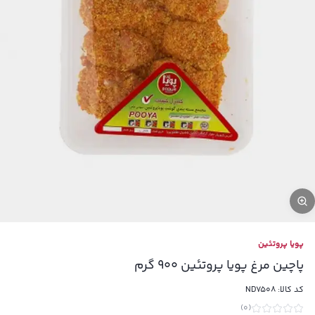
پویا پروتئین
پاچین مرغ پویا پروتئین 900 گرم
کد کالا:
ND7508
)
0
(