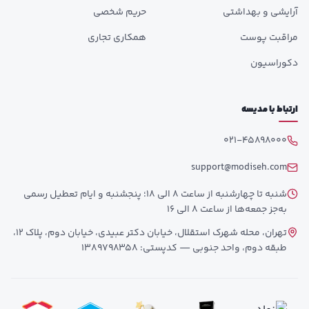
آرایشی و بهداشتی
حریم شخصی
مراقبت پوست
همکاری تجاری
دکوراسیون
ارتباط با مدیسه
021-45898000
support@modiseh.com
شنبه تا چهارشنبه از ساعت 8 الی 18؛ پنجشنبه و ایام تعطیل رسمی
به‌جز جمعه‌ها از ساعت 8 الی 16
تهران، محله شهرک استقلال، خیابان دکتر عبیدی، خیابان دوم، پلاک 12،
طبقه دوم، واحد جنوبی — کدپستی: 1389798358