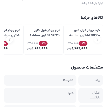
نباید باز شده باشد.
کالاهای مرتبط
کرم پودر فول کاور
کرم پودر فول کاور
SPF30 اشتون Ashton
SPF30 اشتون Ashton
شماره GF40
شماره GF41
TF21
10
٪
1,788,000
10
٪
1,788,000
10
٪
6,000
1,609,000
1,609,000
تومان
تومان
مشخصات محصول
برند
کالیستا
امکان
دارد
بازگشت