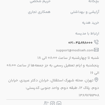
بچگانه
حریم شخصی
آرایشی و بهداشتی
همکاری تجاری
خرید هدیه
ارتباط با مدیسه
021-45898000
support@modiseh.com
شنبه تا چهارشنبه از ساعت ۰۸:۰۰ الی ۱۸
پنجشنبه و ایام تعطیل رسمی به جز جمعه‌ها از ساعت ۰۸:۰۰
الی ۱۶
تهران، محله شهرک استقلال، خيابان دكتر عبيدی، خيابان
دوم، پلاک 12، طبقه دوم، واحد جنوبی كدپستی:
1389798308