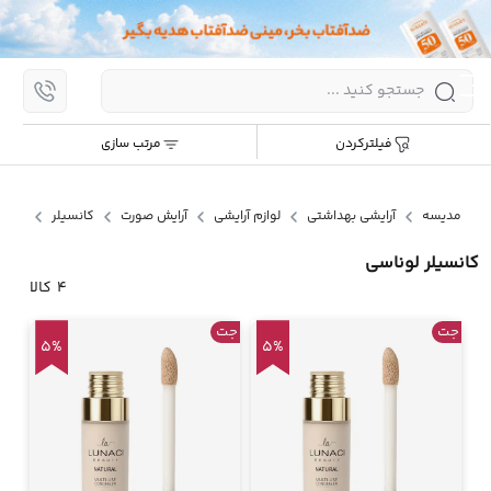
اپ
مرتب سازی:
جدیدترین
ارزان ترین
گران ترین
پر
فیلترکردن
مرتب سازی
پرش
به
محتوا
کانس
مدیسه
آرایشی بهداشتی
لوازم آرایشی
آرایش صورت
کانسیلر
کانسیلر لوناسی
4
کالا
جت
جت
5%
5%