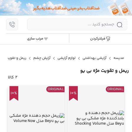
اپ
مرتب سازی:
جدیدترین
ارزان ترین
گران ترین
پر
فیلترکردن
مرتب سازی
پرش
به
محتوا
مدیسه
آرایشی بهداشتی
لوازم آرایشی
آرایش چشم
ریمل و تقویت مژه
ریمل و تقویت مژه بی یو
2
کالا
ORIGINAL
ORIGINAL
10%
10%