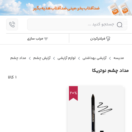
اپ
مرتب سازی:
جدیدترین
ارزان ترین
گران ترین
پر
فیلترکردن
مرتب سازی
پرش
به
محتوا
مد
مدیسه
آرایشی بهداشتی
لوازم آرایشی
آرایش چشم
مداد چشم
مداد چشم نوتریکا
1
کالا
20%