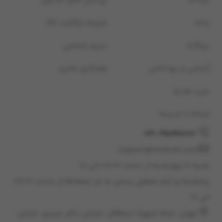
مردانه
پرسش های متداول
زنانه
شرایط بازگشت کالا
بچگانه
حریم شخصی
آرایشی و بهداشتی
همکاری تجاری
خرید هدیه
ارتباط با مدیسه
021-45898000
support@modiseh.com
شنبه تا چهارشنبه از ساعت ۰۸:۰۰ الی ۱۸
پنجشنبه و ایام تعطیل رسمی به جز جمعه‌ها از ساعت ۰۸:۰۰
الی ۱۶
تهران، محله شهرک استقلال، خيابان دكتر عبيدی، خيابان