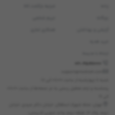
زنانه
شرایط بازگشت کالا
بچگانه
حریم شخصی
آرایشی و بهداشتی
همکاری تجاری
خرید هدیه
ارتباط با مدیسه
021-45898000
support@modiseh.com
شنبه تا چهارشنبه از ساعت ۰۸:۰۰ الی ۱۸
پنجشنبه و ایام تعطیل رسمی به جز جمعه‌ها از ساعت ۰۸:۰۰
الی ۱۶
تهران، محله شهرک استقلال، خيابان دكتر عبيدی، خيابان
دوم، پلاک 12، طبقه دوم، واحد جنوبی كدپستی: