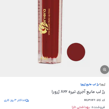
ژرورا
/
رژ لب مایع ژرورا
رژ لب مایع آجری تیره 822 ژرورا
کد کالا:
MU3846
حداکثر 3 روز کاری
فروشنده:
بهداشتی تارا