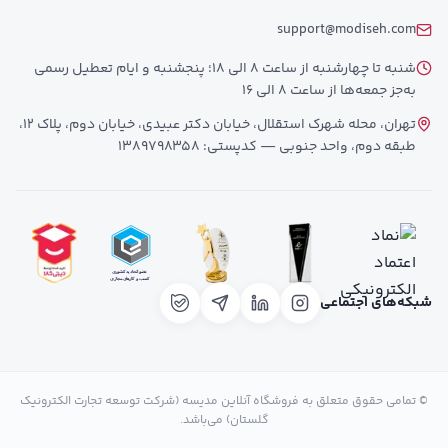
support@modiseh.com
شنبه تا چهارشنبه از ساعت 8 الی 18؛ پنجشنبه و ایام تعطیل رسمی
به‌جز جمعه‌ها از ساعت 8 الی 16
تهران، محله شهرک استقلال، خیابان دکتر عبیدی، خیابان دوم، پلاک 12،
طبقه دوم، واحد جنوبی — کدپستی: 1389798358
شبکه‌های اجتماعی
© تمامی حقوق متعلق به فروشگاه آنلاین مدیسه (شرکت توسعه تجارت الکترونیک
گلستان) می‌باشد.