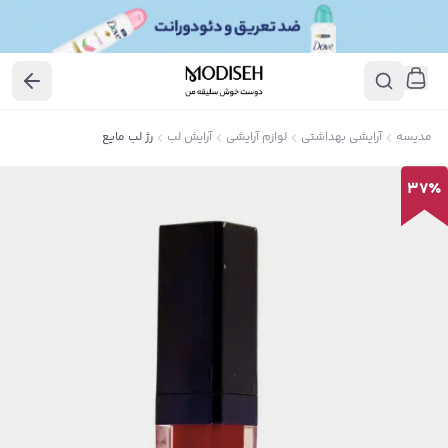
مدیسه
آرایشی بهداشتی
لوازم آرایشی
آرایش لب
رژ لب مایع
37
٪