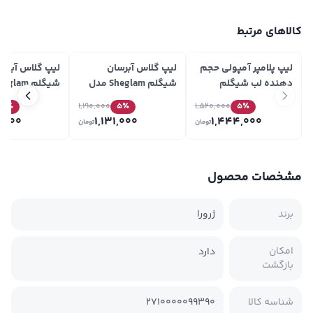
کالاهای مرتبط
لیپ پلامپر آمپولی حجم
لیپ گلاس آبرسان
لیپ گلاس آبرس
دهنده لب شیگلم
شیگلم Sheglam مدل
Sheglam مدل Booster
Crystal Glaze رنگ
Glaze
5
٪
1,190,000
5
٪
1,520,000
5
٪
Candy Lane
Cocoa Cookie
Shine Plumping Lip
1,000
1,131,000
1,444,000
تومان
تومان
Gloss رنگ Sepia Kiss
مشخصات محصول
برند
ژرورا
امکان
دارد
بازگشت
شناسه کالا
2710000099390