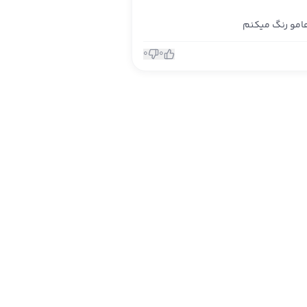
امو رنگ میکنم
0
0