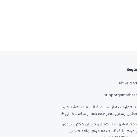
 مدیسه
021-458
support@modise
شنبه تا چهارشنبه از ساعت 8 الی 18؛ پنجشنبه و
طیل رسمی به‌جز جمعه‌ها از ساعت 8 الی 16
 محله شهرک استقلال، خیابان دکتر عبیدی،
خیابان دوم، پلاک 12، طبقه دوم، واحد جنوبی —