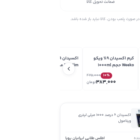
ضمانت تحویل کالا
ر صورت پلمب بودن، کالا نباید باز شده باشد.
کرم اکسیدان 9% ویکو
اکسیدان 9 درصد اسکالیم
Weeko حجم 1000ml
Eskalim مدل VOL30 حجم
Caspian حجم 150ml
150ml
400,000
12
٪
425,000
10
٪
0
352,000
383,000
تومان
تومان
اکسیدان 6 درصد 1000 میلی لیتری
ویتامول
ده
اطلس طلایی ایرانیان پویا