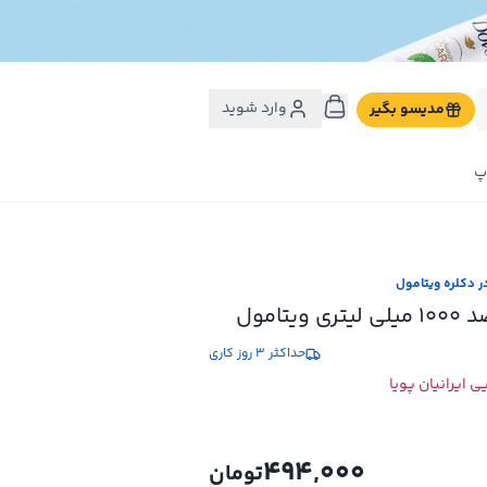
وارد شوید
مدیسو بگیر
پ
ر دکلره ویتامول
حداکثر 3 روز کاری
 ایرانیان پویا
494,000
تومان