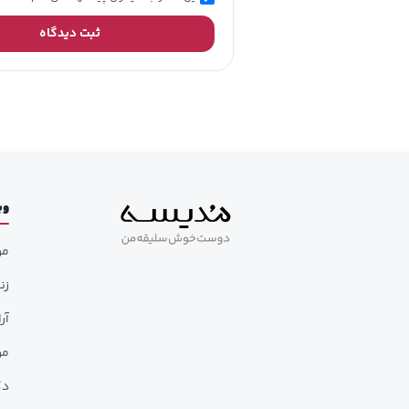
ثبت دیدگاه
وب
مر
زن
آر
مر
دک