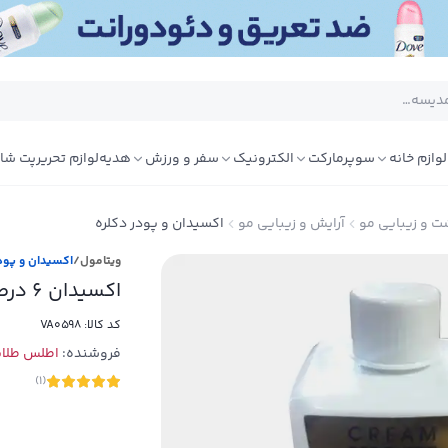
لوازم خانه
سوپرمارکت
الکترونیک
سفر و ورزش
هدیه
لوازم تحریر
پت شا
ت و زیبایی مو
آرایش و زیبایی مو
اکسیدان و پودر دکلره
ویتامول
/
اکسیدان و پود
اکسیدان 6 درصد 1000 میلی لیتری ویتامول
کد کالا:
VA0598
فروشنده:
اطلس طلایی
)
1
(