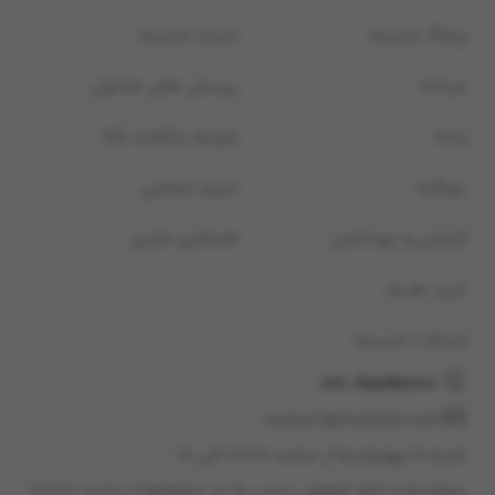
وبلاگ مدیسه
درباره مدیسه
مردانه
پرسش های متداول
زنانه
شرایط بازگشت کالا
بچگانه
حریم شخصی
آرایشی و بهداشتی
همکاری تجاری
خرید هدیه
ارتباط با مدیسه
021-45898000
support@modiseh.com
شنبه تا چهارشنبه از ساعت ۰۸:۰۰ الی ۱۸
پنجشنبه و ایام تعطیل رسمی به جز جمعه‌ها از ساعت ۰۸:۰۰