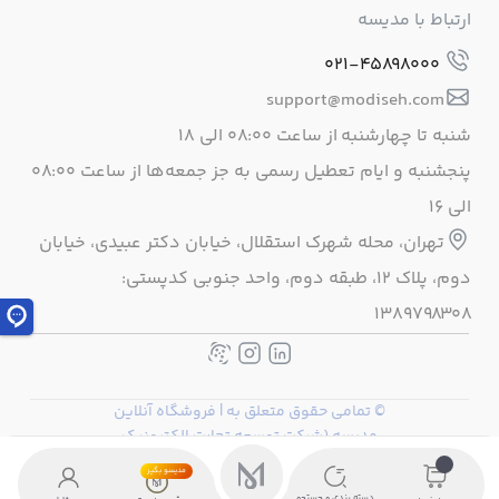
ارتباط با مدیسه
021-45898000
support@modiseh.com
شنبه تا چهارشنبه از ساعت ۰۸:۰۰ الی ۱۸
پنجشنبه و ایام تعطیل رسمی به جز جمعه‌ها از ساعت ۰۸:۰۰
الی ۱۶
تهران، محله شهرک استقلال، خيابان دكتر عبيدی، خيابان
دوم، پلاک 12، طبقه دوم، واحد جنوبی كدپستی:
1389798308
© تمامی حقوق متعلق به | فروشگاه آنلاین
مدیسه (شرکت توسعه تجارت الکترونیک
گلستان) میباشد.
مدیسو بگیر
دسته بندی و جستجو