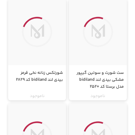
جت
جت
ست شورت و سوتین گیپور
شورتکس زنانه نخی قرمز
مشکی بیدی لند bidiland
بیدی لند bidiland کد 2829
مدل برستا کد 2520
ناموجود
ناموجود
جت
جت