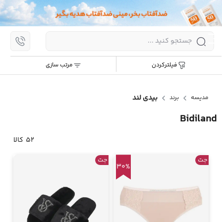
اپ
مرتب سازی:
جدیدترین
ارزان ترین
گران ترین
پر
فیلترکردن
مرتب سازی
پرش
به
محتوا
بیدی لند
مدیسه
برند
Bidiland
52
کالا
جت
جت
30%