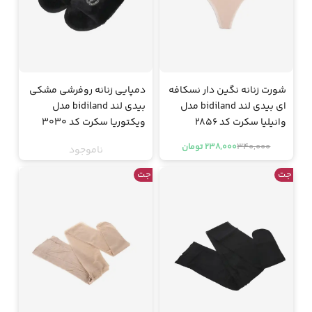
شورت زنانه نگین دار نسکافه
دمپایی زنانه روفرشی مشکی
ای بیدی لند bidiland مدل
بیدی لند bidiland مدل
وانیلیا سکرت کد 2856
ویکتوریا سکرت کد 3030
340,000
238,000 تومان
ناموجود
جت
جت