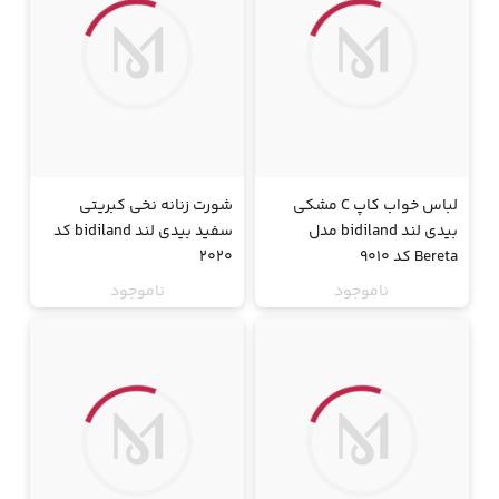
لباس خواب کاپ C مشکی
شورت زنانه نخی کبریتی
بیدی لند bidiland مدل
سفید بیدی لند bidiland کد
Bereta کد 9010
2020
ناموجود
ناموجود
جت
جت