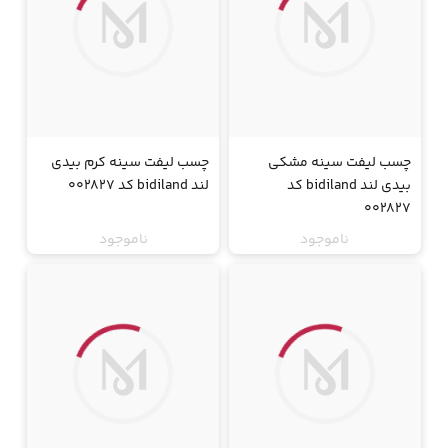
چسب لیفت سینه مشکی
چسب لیفت سینه کرم بیدی
بیدی لند bidiland کد
لند bidiland کد 002827
002827
ناموجود
ناموجود
جت
جت