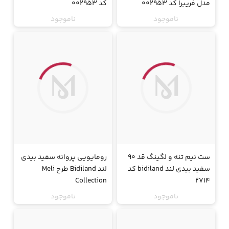
مدل فریبرا کد 002953
کد 002953
ناموجود
ناموجود
جت
جت
ست نیم تنه و لگینگ قد 90
رومایویی پروانه سفید بیدی
سفید بیدی لند bidiland کد
لند Bidiland طرح Meli
Collection
2714
ناموجود
ناموجود
جت
جت