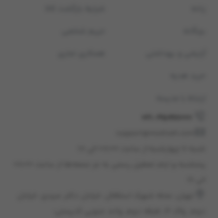
زنانه
شرایط بازگشت کالا
بچگانه
حریم شخصی
آرایشی و بهداشتی
همکاری تجاری
خرید هدیه
ارتباط با مدیسه
021-45898000
support@modiseh.com
شنبه تا چهارشنبه از ساعت ۰۸:۰۰ الی ۱۸
پنجشنبه و ایام تعطیل رسمی به جز جمعه‌ها از ساعت ۰۸:۰۰
الی ۱۶
تهران، محله شهرک استقلال، خيابان دكتر عبيدی، خيابان
دوم، پلاک 12، طبقه دوم، واحد جنوبی كدپستی: