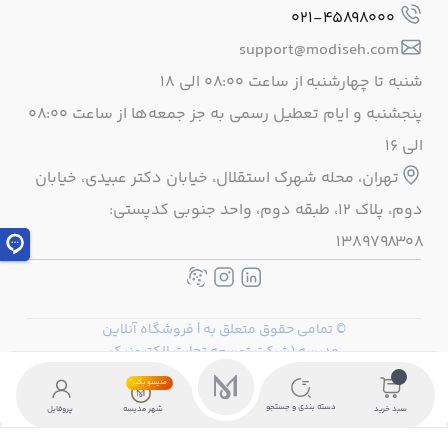
021-45898000
support@modiseh.com
شنبه تا چهارشنبه از ساعت ۰۸:۰۰ الی ۱۸
پنجشنبه و ایام تعطیل رسمی به جز جمعه‌ها از ساعت ۰۸:۰۰
الی ۱۶
تهران، محله شهرک استقلال، خيابان دكتر عبيدی، خيابان
دوم، پلاک 12، طبقه دوم، واحد جنوبی كدپستی:
1389798308
© تمامی حقوق متعلق به | فروشگاه آنلاین
مدیسه (شرکت توسعه تجارت الکترونیک
گلستان) میباشد.
مدیسو بگیر
دسته بندی و جستجو
سبد خرید
شهر مدیسه
پروفایل