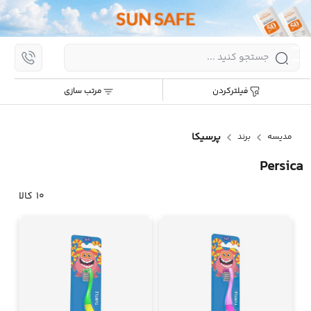
اپ
مرتب سازی:
جدیدترین
ارزان ترین
گران ترین
پر
فیلترکردن
مرتب سازی
پرش
به
محتوا
پرسیکا
مدیسه
برند
Persica
10
کالا