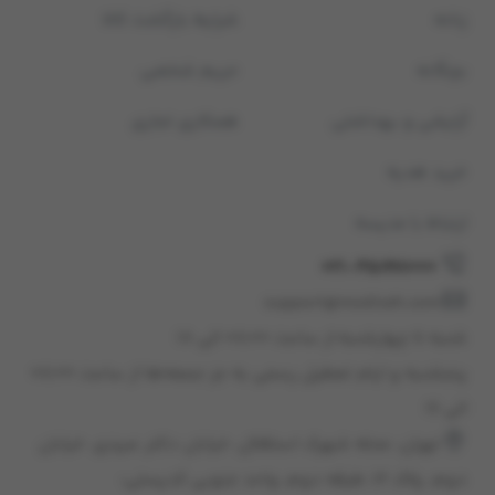
زنانه
شرایط بازگشت کالا
بچگانه
حریم شخصی
آرایشی و بهداشتی
همکاری تجاری
خرید هدیه
ارتباط با مدیسه
021-45898000
support@modiseh.com
شنبه تا چهارشنبه از ساعت ۰۸:۰۰ الی ۱۸
پنجشنبه و ایام تعطیل رسمی به جز جمعه‌ها از ساعت ۰۸:۰۰
الی ۱۶
تهران، محله شهرک استقلال، خيابان دكتر عبيدی، خيابان
دوم، پلاک 12، طبقه دوم، واحد جنوبی كدپستی: