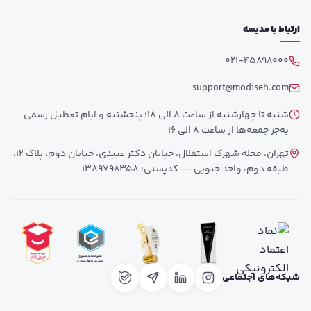
ارتباط با مدیسه
021-45898000
support@modiseh.com
شنبه تا چهارشنبه از ساعت 8 الی 18؛ پنجشنبه و ایام تعطیل رسمی
به‌جز جمعه‌ها از ساعت 8 الی 16
تهران، محله شهرک استقلال، خیابان دکتر عبیدی، خیابان دوم، پلاک 12،
طبقه دوم، واحد جنوبی — کدپستی: 1389798358
شبکه‌های اجتماعی