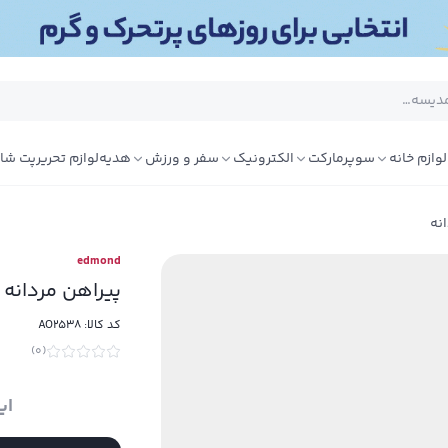
لوازم خانه
سوپرمارکت
الکترونیک
سفر و ورزش
هدیه
لوازم تحریر
پت شا
نه
edmond
پیراهن مردانه 
کد کالا:
AO2538
)
0
(
ای