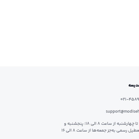
 مدیسه
021-458
support@modise
شنبه تا چهارشنبه از ساعت 8 الی 18؛ پنجشنبه و
طیل رسمی به‌جز جمعه‌ها از ساعت 8 الی 16