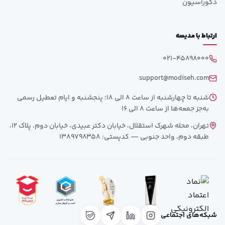
دکوراسیون
ارتباط با مدیسه
021-45898000
support@modiseh.com
شنبه تا چهارشنبه از ساعت 8 الی 18؛ پنجشنبه و ایام تعطیل رسمی
به‌جز جمعه‌ها از ساعت 8 الی 16
تهران، محله شهرک استقلال، خیابان دکتر عبیدی، خیابان دوم، پلاک 12،
طبقه دوم، واحد جنوبی — کدپستی: 1389798358
شبکه‌های اجتماعی