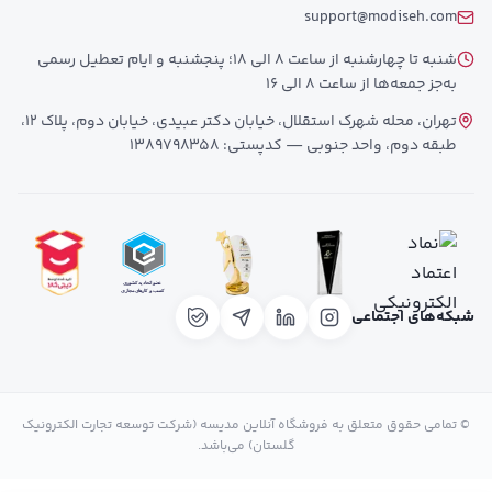
support@modiseh.com
شنبه تا چهارشنبه از ساعت 8 الی 18؛ پنجشنبه و ایام تعطیل رسمی
به‌جز جمعه‌ها از ساعت 8 الی 16
تهران، محله شهرک استقلال، خیابان دکتر عبیدی، خیابان دوم، پلاک 12،
طبقه دوم، واحد جنوبی — کدپستی: 1389798358
شبکه‌های اجتماعی
© تمامی حقوق متعلق به فروشگاه آنلاین مدیسه (شرکت توسعه تجارت الکترونیک
گلستان) می‌باشد.