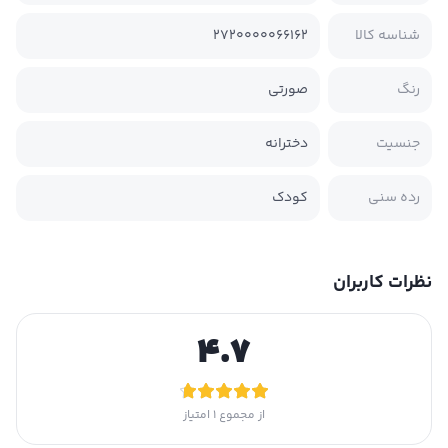
شناسه کالا
2720000066162
رنگ
صورتی
جنسیت
دخترانه
رده سنی
کودک
نظرات کاربران
4.7
از مجموع
1
امتیاز