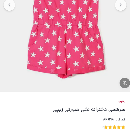
زیپی
سرهمی دخترانه نخی صورتی زیپی
کد کالا:
AP9218
)
1
(