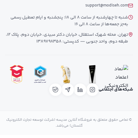
support@modiseh.com
شنبه تا چهارشنبه از ساعت 8 الی 18؛ پنجشنبه و ایام تعطیل رسمی
به‌جز جمعه‌ها از ساعت 8 الی 16
تهران، محله شهرک استقلال، خیابان دکتر عبیدی، خیابان دوم، پلاک 12،
طبقه دوم، واحد جنوبی — کدپستی: 1389798358
شبکه‌های اجتماعی
© تمامی حقوق متعلق به فروشگاه آنلاین مدیسه (شرکت توسعه تجارت الکترونیک
گلستان) می‌باشد.