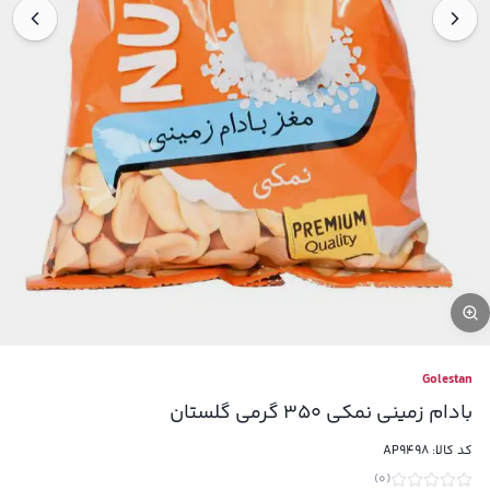
Golestan
بادام زمینی نمکی 350 گرمی گلستان
کد کالا:
AP9498
)
0
(