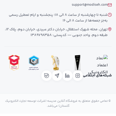
support@modiseh.com
شنبه تا چهارشنبه از ساعت 8 الی 18؛ پنجشنبه و ایام تعطیل رسمی
به‌جز جمعه‌ها از ساعت 8 الی 16
تهران، محله شهرک استقلال، خیابان دکتر عبیدی، خیابان دوم، پلاک 12،
طبقه دوم، واحد جنوبی — کدپستی: 1389798358
شبکه‌های اجتماعی
© تمامی حقوق متعلق به فروشگاه آنلاین مدیسه (شرکت توسعه تجارت الکترونیک
گلستان) می‌باشد.