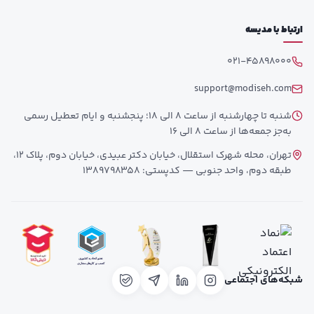
ارتباط با مدیسه
021-45898000
support@modiseh.com
شنبه تا چهارشنبه از ساعت 8 الی 18؛ پنجشنبه و ایام تعطیل رسمی
به‌جز جمعه‌ها از ساعت 8 الی 16
تهران، محله شهرک استقلال، خیابان دکتر عبیدی، خیابان دوم، پلاک 12،
طبقه دوم، واحد جنوبی — کدپستی: 1389798358
شبکه‌های اجتماعی