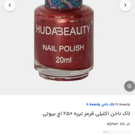
h beauty
/
لاک ناخن h beauty
لاک ناخن اکلیلی قرمز تیره 250 اچ بیوتی
کد کالا:
AQ1952
)
0
(