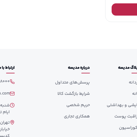
لاگ مدیسه
درباره مدیسه
ارتباط با
98000
دانه
پرسش‌های متداول
h.com
انه
شرایط بازگشت کالا
ایشی و بهداشتی
حریم شخصی
ایام تع
اقبت پوست
همکاری تجاری
تهران،
وراسیون
کدپستی: 358