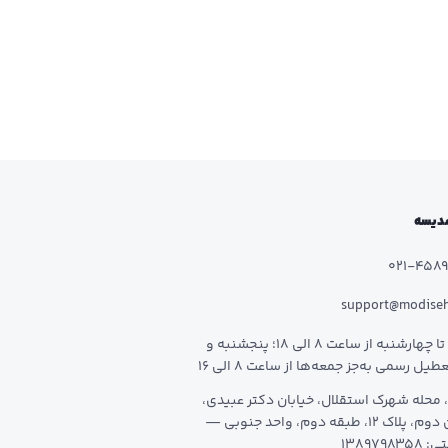
 مدیسه
021-458
support@modise
شنبه تا چهارشنبه از ساعت 8 الی 18؛ پنجشنبه و
طیل رسمی به‌جز جمعه‌ها از ساعت 8 الی 16
 محله شهرک استقلال، خیابان دکتر عبیدی،
خیابان دوم، پلاک 12، طبقه دوم، واحد جنوبی —
1389798