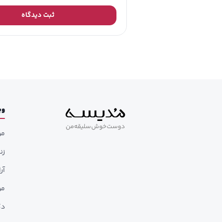
ثبت دیدگاه
وب
مر
زن
آر
مر
دک