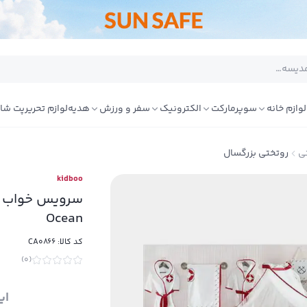
لوازم خانه
سوپرمارکت
الکترونیک
سفر و ورزش
هدیه
لوازم تحریر
پت شا
ی
روتختی بزرگسال
kidboo
Ocean
کد کالا:
CA0866
)
0
(
ای