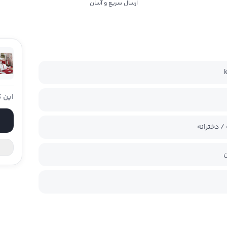
ارسال سریع و آسان
این ک
/ دخترانه
ن