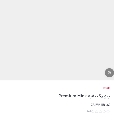
mink
پتو یک نفره Premium Mink
کد کالا:
CA1286
)
0
(