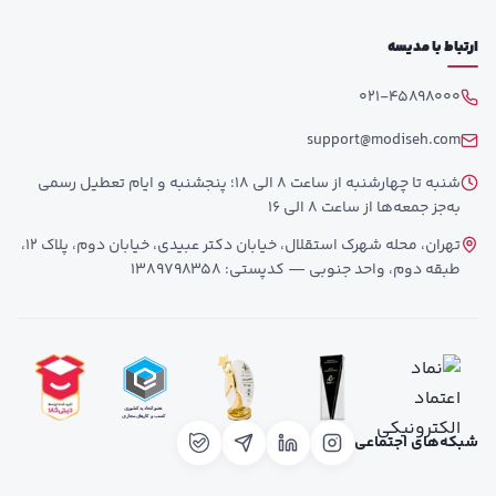
ارتباط با مدیسه
021-45898000
support@modiseh.com
شنبه تا چهارشنبه از ساعت 8 الی 18؛ پنجشنبه و ایام تعطیل رسمی
به‌جز جمعه‌ها از ساعت 8 الی 16
تهران، محله شهرک استقلال، خیابان دکتر عبیدی، خیابان دوم، پلاک 12،
طبقه دوم، واحد جنوبی — کدپستی: 1389798358
شبکه‌های اجتماعی