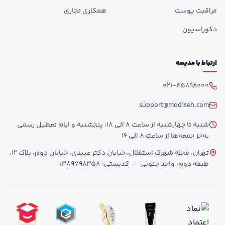
مراقبت پوست
همکاری تجاری
دکوراسیون
ارتباط با مدیسه
021-45898000
support@modiseh.com
شنبه تا چهارشنبه از ساعت 8 الی 18؛ پنجشنبه و ایام تعطیل رسمی
به‌جز جمعه‌ها از ساعت 8 الی 16
تهران، محله شهرک استقلال، خیابان دکتر عبیدی، خیابان دوم، پلاک 12،
طبقه دوم، واحد جنوبی — کدپستی: 1389798358