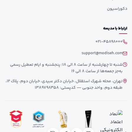
دکوراسیون
ارتباط با مدیسه
021-45898000
support@modiseh.com
شنبه تا چهارشنبه از ساعت 8 الی 18؛ پنجشنبه و ایام تعطیل رسمی
به‌جز جمعه‌ها از ساعت 8 الی 16
تهران، محله شهرک استقلال، خیابان دکتر عبیدی، خیابان دوم، پلاک 12،
طبقه دوم، واحد جنوبی — کدپستی: 1389798358