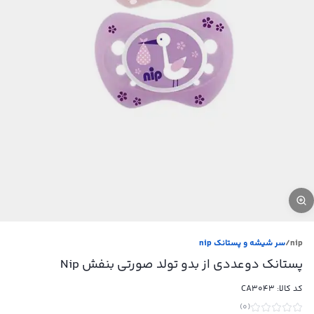
nip
/
سر شیشه و پستانک nip
پستانک دوعددی از بدو تولد صورتی بنفش Nip
کد کالا:
CA3043
)
0
(