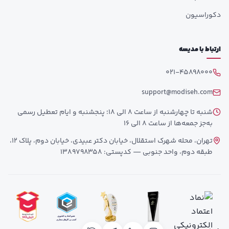
دکوراسیون
ارتباط با مدیسه
021-45898000
support@modiseh.com
شنبه تا چهارشنبه از ساعت 8 الی 18؛ پنجشنبه و ایام تعطیل رسمی
به‌جز جمعه‌ها از ساعت 8 الی 16
تهران، محله شهرک استقلال، خیابان دکتر عبیدی، خیابان دوم، پلاک 12،
طبقه دوم، واحد جنوبی — کدپستی: 1389798358