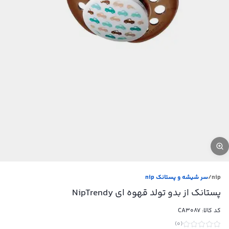
nip
/
سر شیشه و پستانک nip
پستانک از بدو تولد قهوه ای NipTrendy
کد کالا:
CA3087
)
0
(