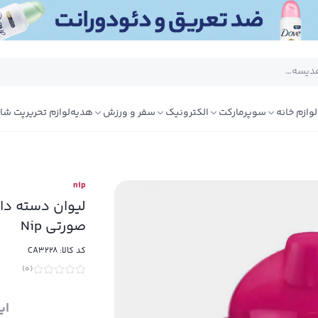
لوازم خانه
سوپرمارکت
الکترونیک
سفر و ورزش
هدیه
لوازم تحریر
پت شا
nip
صورتی Nip
کد کالا:
CA3228
)
0
(
ای