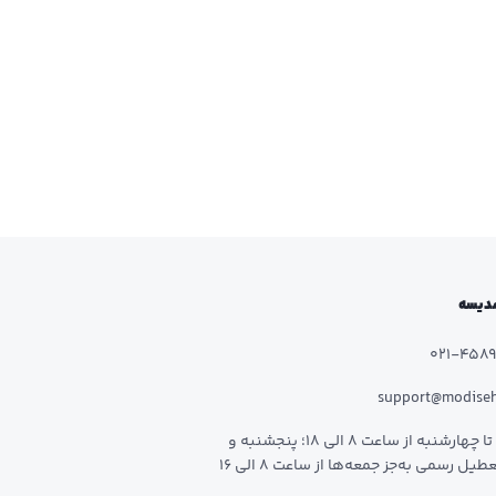
 مدیسه
021-458
support@modise
شنبه تا چهارشنبه از ساعت 8 الی 18؛ پنجشنبه و
طیل رسمی به‌جز جمعه‌ها از ساعت 8 الی 16