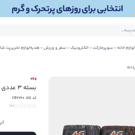
لوازم خانه
سوپرمارکت
الکترونیک
سفر و ورزش
هدیه
لوازم تحریر
پت شا
دانه
a&g
بسته 3 عددی شورت اسلیپ مردانه A&G
کد کالا:
CB7720
)
0
(
ای