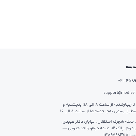
 مدیسه
021-458
support@modise
شنبه تا چهارشنبه از ساعت 8 الی 18؛ پنجشنبه و
طیل رسمی به‌جز جمعه‌ها از ساعت 8 الی 16
 محله شهرک استقلال، خیابان دکتر عبیدی،
خیابان دوم، پلاک 12، طبقه دوم، واحد جنوبی —
1389798