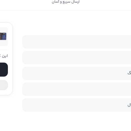
ارسال سریع و آسان
این ک
گ
ل