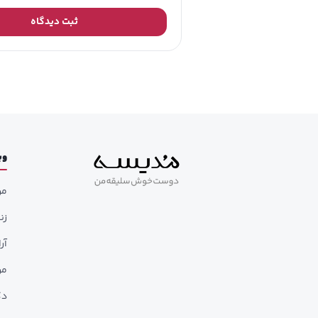
ثبت دیدگاه
وب
مر
زن
آر
مر
دک