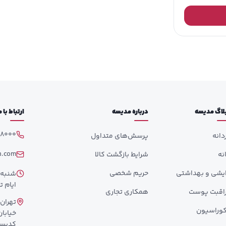
لاگ مدیسه
درباره مدیسه
ارتباط با
98000
دانه
پرسش‌های متداول
h.com
انه
شرایط بازگشت کالا
ایشی و بهداشتی
حریم شخصی
ایام تع
اقبت پوست
همکاری تجاری
تهران،
وراسیون
کدپستی: 358