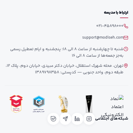
ارتباط با مدیسه
021-45898000
support@modiseh.com
شنبه تا چهارشنبه از ساعت 8 الی 18؛ پنجشنبه و ایام تعطیل رسمی
به‌جز جمعه‌ها از ساعت 8 الی 16
تهران، محله شهرک استقلال، خیابان دکتر عبیدی، خیابان دوم، پلاک 12،
طبقه دوم، واحد جنوبی — کدپستی: 1389798358
شبکه‌های اجتماعی