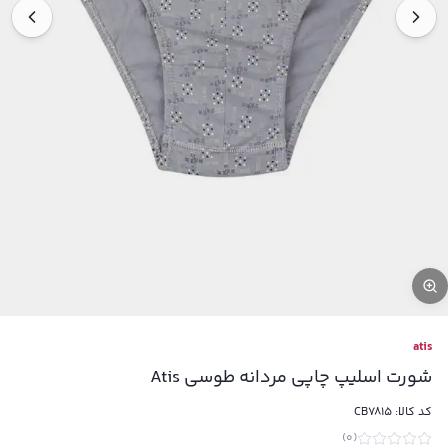
atis
شورت اسلیپ چاپی مردانه طوسی Atis
کد کالا:
CB7815
)
0
(