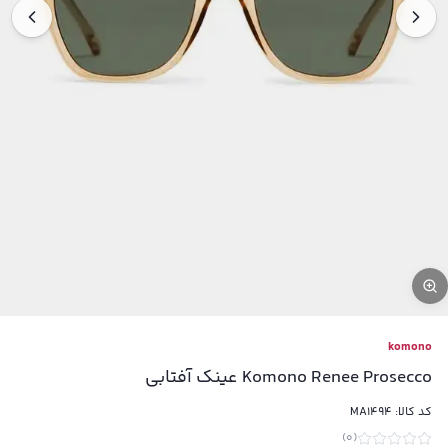
komono
Komono Renee Prosecco عینک آفتابی
کد کالا:
MA1494
)
0
(