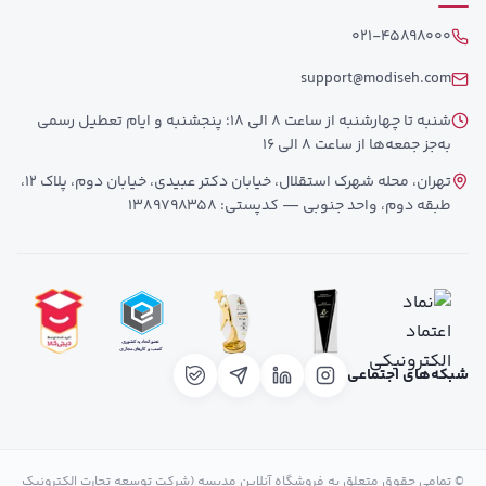
021-45898000
support@modiseh.com
شنبه تا چهارشنبه از ساعت 8 الی 18؛ پنجشنبه و ایام تعطیل رسمی
به‌جز جمعه‌ها از ساعت 8 الی 16
تهران، محله شهرک استقلال، خیابان دکتر عبیدی، خیابان دوم، پلاک 12،
طبقه دوم، واحد جنوبی — کدپستی: 1389798358
شبکه‌های اجتماعی
© تمامی حقوق متعلق به فروشگاه آنلاین مدیسه (شرکت توسعه تجارت الکترونیک