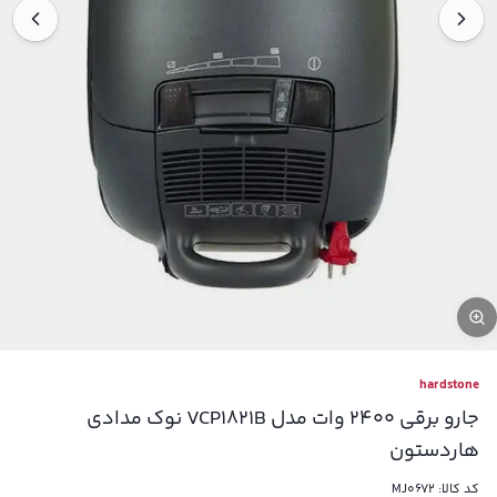
hardstone
جارو برقی 2400 وات مدل VCP1821B نوک مدادی
هاردستون
کد کالا:
MJ0672