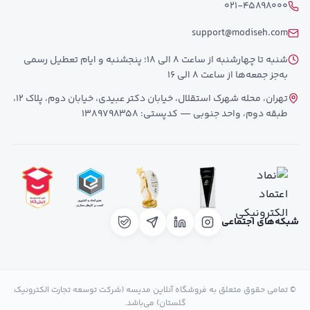
021-45898000
support@modiseh.com
شنبه تا چهارشنبه از ساعت 8 الی 18؛ پنجشنبه و ایام تعطیل رسمی
به‌جز جمعه‌ها از ساعت 8 الی 16
تهران، محله شهرک استقلال، خیابان دکتر عبیدی، خیابان دوم، پلاک 12،
طبقه دوم، واحد جنوبی — کدپستی: 1389798358
شبکه‌های اجتماعی
© تمامی حقوق متعلق به فروشگاه آنلاین مدیسه (شرکت توسعه تجارت الکترونیک
گلستان) می‌باشد.