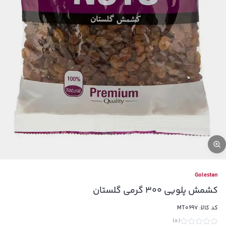
Golestan
کشمش پلویی 300 گرمی گلستان
کد کالا:
MT0697
)
0
(