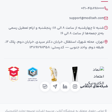
021-45898000
support@modiseh.com
شنبه تا چهارشنبه از ساعت 8 الی 18؛ پنجشنبه و ایام تعطیل رسمی
به‌جز جمعه‌ها از ساعت 8 الی 16
تهران، محله شهرک استقلال، خیابان دکتر عبیدی، خیابان دوم، پلاک 12،
طبقه دوم، واحد جنوبی — کدپستی: 1389798358
شبکه‌های اجتماعی
© تمامی حقوق متعلق به فروشگاه آنلاین مدیسه (شرکت توسعه تجارت الکترونیک